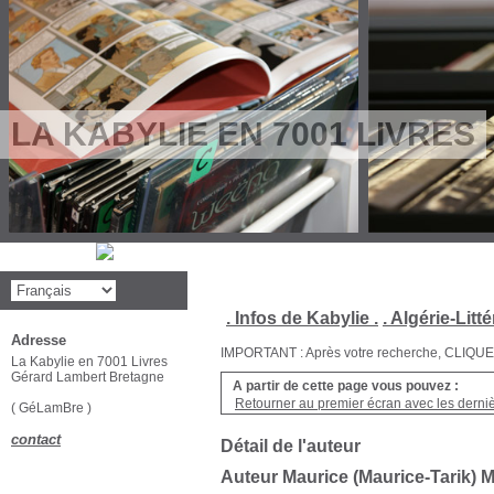
LA KABYLIE EN 7001 LIVRES
. Infos de Kabylie .
. Algérie-Litté
Adresse
IMPORTANT : Après votre recherche, CLIQUEZ su
La Kabylie en 7001 Livres
Gérard Lambert Bretagne
A partir de cette page vous pouvez :
Retourner au premier écran avec les dernièr
( GéLamBre )
contact
Détail de l'auteur
Auteur Maurice (Maurice-Tarik