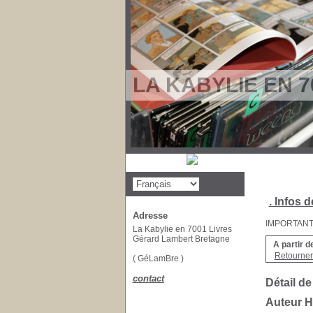
LA KABYLIE EN 7
. Infos d
Adresse
IMPORTANT : 
La Kabylie en 7001 Livres
Gérard Lambert Bretagne
A partir d
Retourner 
( GéLamBre )
contact
Détail de
Auteur 