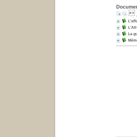
Document
L'aff
L'Af
La gu
Mémo