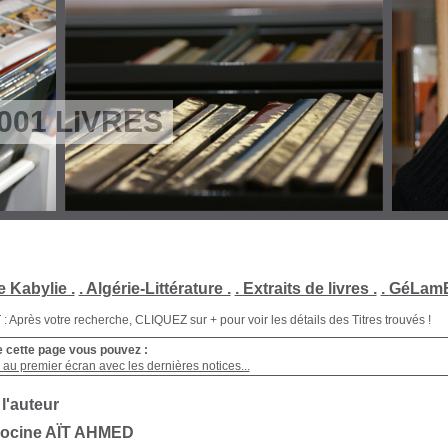
001 LIVRES
e Kabylie .
. Algérie-Littérature .
. Extraits de livres .
. GéLamB
Après votre recherche, CLIQUEZ sur + pour voir les détails des Titres trouvés !
e cette page vous pouvez :
au premier écran avec les dernières notices...
 l'auteur
Hocine AÏT AHMED