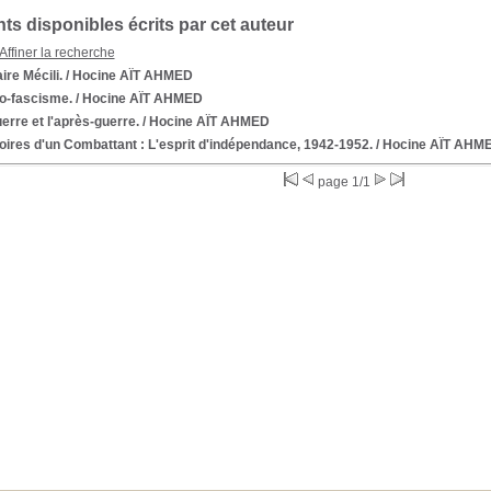
s disponibles écrits par cet auteur
Affiner la recherche
aire Mécili.
/ Hocine AÏT AHMED
ro-fascisme.
/ Hocine AÏT AHMED
erre et l'après-guerre.
/ Hocine AÏT AHMED
ires d'un Combattant : L'esprit d'indépendance, 1942-1952.
/ Hocine AÏT AHM
page 1/1