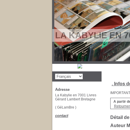
LA KABYLIE EN 7
. Infos d
Adresse
IMPORTANT : 
La Kabylie en 7001 Livres
Gérard Lambert Bretagne
A partir d
Retourner 
( GéLamBre )
contact
Détail de
Auteur 