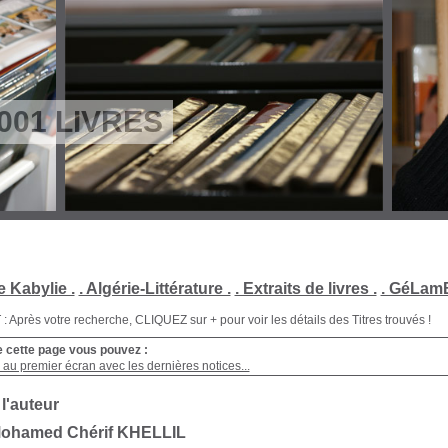
001 LIVRES
e Kabylie .
. Algérie-Littérature .
. Extraits de livres .
. GéLamB
Après votre recherche, CLIQUEZ sur + pour voir les détails des Titres trouvés !
e cette page vous pouvez :
au premier écran avec les dernières notices...
 l'auteur
Mohamed Chérif KHELLIL