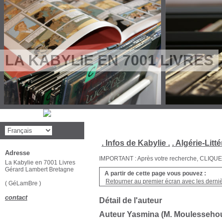
LA KABYLIE EN 7001 LIVRES
. Infos de Kabylie .
. Algérie-Litté
Adresse
IMPORTANT : Après votre recherche, CLIQUEZ su
La Kabylie en 7001 Livres
Gérard Lambert Bretagne
A partir de cette page vous pouvez :
Retourner au premier écran avec les dernièr
( GéLamBre )
contact
Détail de l'auteur
Auteur Yasmina (M. Moulesseh