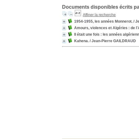
Documents disponibles écrits pa
Affiner la recherche
1954-1955, les années Monnerot.
/ J
Amours, violences et Algéries : de l'
Il était une fois : les années algérien
Kahena.
/ Jean-Pierre GAILDRAUD