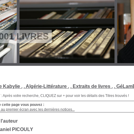
001 LIVRES
e Kabylie .
. Algérie-Littérature .
. Extraits de livres .
. GéLamB
Après votre recherche, CLIQUEZ sur + pour voir les détails des Titres trouvés !
e cette page vous pouvez :
au premier écran avec les dernières notices...
 l'auteur
aniel PICOULY