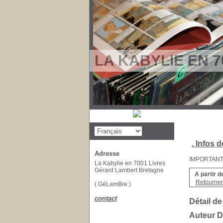
LA KABYLIE EN 7
. Infos d
Adresse
IMPORTANT : 
La Kabylie en 7001 Livres
Gérard Lambert Bretagne
A partir d
Retourner 
( GéLamBre )
contact
Détail de
Auteur D