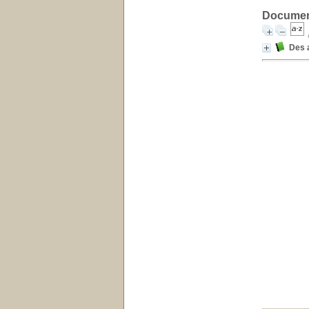
Document
Des a