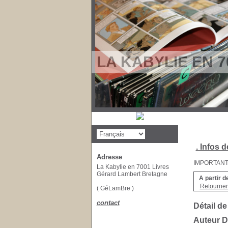
LA KABYLIE EN 7
. Infos d
Adresse
IMPORTANT : 
La Kabylie en 7001 Livres
Gérard Lambert Bretagne
A partir d
Retourner 
( GéLamBre )
contact
Détail de
Auteur 