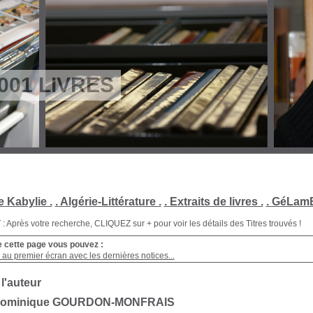
001 LIVRES
e Kabylie .
. Algérie-Littérature .
. Extraits de livres .
. GéLamB
Après votre recherche, CLIQUEZ sur + pour voir les détails des Titres trouvés !
e cette page vous pouvez :
au premier écran avec les dernières notices...
 l'auteur
Dominique GOURDON-MONFRAIS