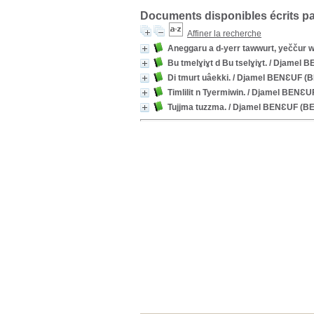
Documents disponibles écrits pa
Affiner la recherche
Aneggaru a d-yerr tawwurt, yeččur w
Bu tmelɣiɣt d Bu tselɣiɣt.
/ Djamel 
Di tmurt uâekki.
/ Djamel BENƐUF (
Timlilit n Tyermiwin.
/ Djamel BENƐU
Tujjma tuzzma.
/ Djamel BENƐUF (B