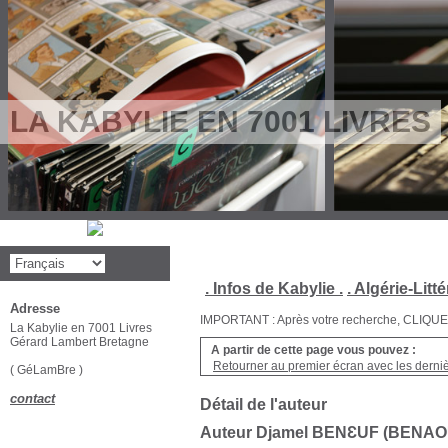
LA KABYLIE EN 7001 LIVRES
. Infos de Kabylie .
. Algérie-Litté
Adresse
IMPORTANT : Après votre recherche, CLIQUEZ su
La Kabylie en 7001 Livres
Gérard Lambert Bretagne
A partir de cette page vous pouvez :
Retourner au premier écran avec les dernièr
( GéLamBre )
contact
Détail de l'auteur
Auteur Djamel BENƐUF (BENAO