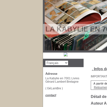
LA KABYLIE EN 7
. Infos d
Adresse
IMPORTANT : 
La Kabylie en 7001 Livres
Gérard Lambert Bretagne
A partir d
Retourner 
( GéLamBre )
contact
Détail de
Auteur 