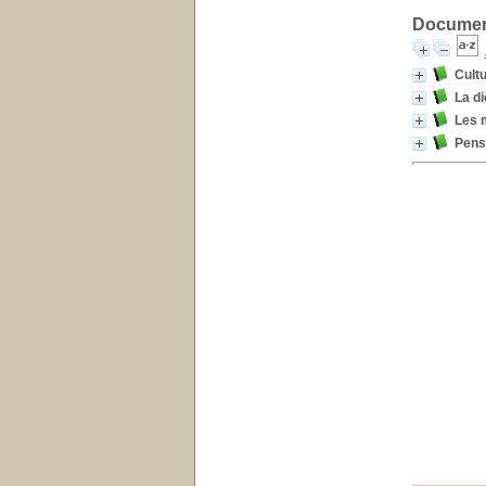
Document
Cultu
La di
Les m
Pense