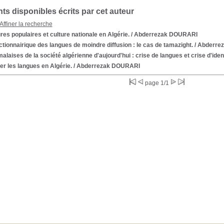
s disponibles écrits par cet auteur
Affiner la recherche
res populaires et culture nationale en Algérie.
/ Abderrezak DOURARI
ctionnairique des langues de moindre diffusion : le cas de tamazight.
/ Abderre
alaises de la société algérienne d'aujourd'hui : crise de langues et crise d'ident
r les langues en Algérie.
/ Abderrezak DOURARI
page 1/1