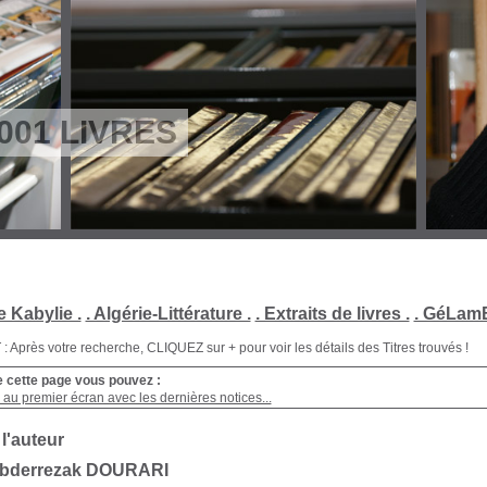
001 LIVRES
e Kabylie .
. Algérie-Littérature .
. Extraits de livres .
. GéLamB
Après votre recherche, CLIQUEZ sur + pour voir les détails des Titres trouvés !
e cette page vous pouvez :
au premier écran avec les dernières notices...
 l'auteur
Abderrezak DOURARI