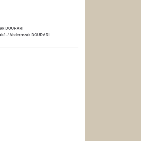
zak DOURARI
ité.
/ Abderrezak DOURARI