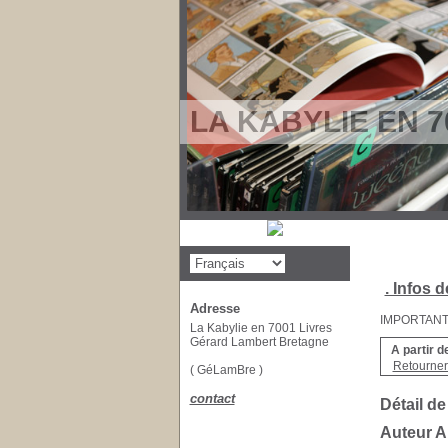
LA KABYLIE EN 7
. Infos d
Adresse
IMPORTANT : 
La Kabylie en 7001 Livres
Gérard Lambert Bretagne
A partir d
Retourner 
( GéLamBre )
contact
Détail de
Auteur 