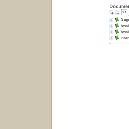
Document
D age
Awal 
Awal 
Inzan