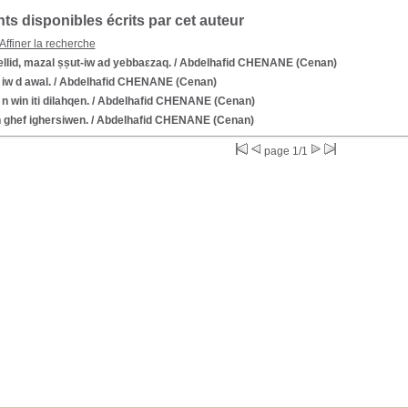
s disponibles écrits par cet auteur
Affiner la recherche
llid, mazal ṣṣut-iw ad yebbaεzaq.
/ Abdelhafid CHENANE (Cenan)
iw d awal.
/ Abdelhafid CHENANE (Cenan)
n win iti dilahqen.
/ Abdelhafid CHENANE (Cenan)
 ghef ighersiwen.
/ Abdelhafid CHENANE (Cenan)
page 1/1