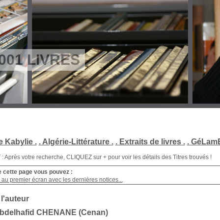
001 LIVRES
e Kabylie .
. Algérie-Littérature .
. Extraits de livres .
. GéLamB
Après votre recherche, CLIQUEZ sur + pour voir les détails des Titres trouvés !
e cette page vous pouvez :
au premier écran avec les dernières notices...
 l'auteur
Abdelhafid CHENANE (Cenan)