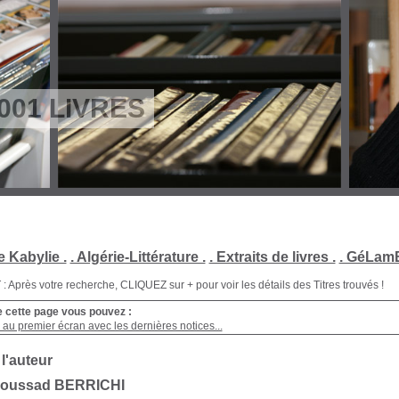
001 LIVRES
e Kabylie .
. Algérie-Littérature .
. Extraits de livres .
. GéLamB
Après votre recherche, CLIQUEZ sur + pour voir les détails des Titres trouvés !
e cette page vous pouvez :
au premier écran avec les dernières notices...
 l'auteur
Boussad BERRICHI