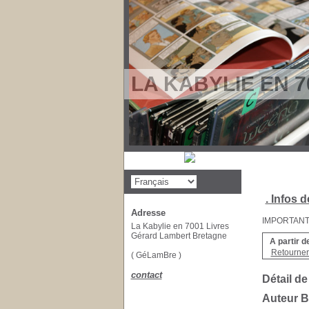
LA KABYLIE EN 7
. Infos d
Adresse
IMPORTANT : 
La Kabylie en 7001 Livres
Gérard Lambert Bretagne
A partir d
Retourner 
( GéLamBre )
contact
Détail de
Auteur 