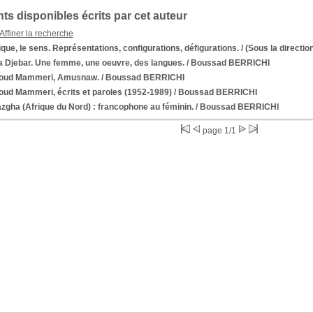
s disponibles écrits par cet auteur
Affiner la recherche
ique, le sens. Représentations, configurations, défigurations.
/ (Sous la directio
a Djebar. Une femme, une oeuvre, des langues.
/ Boussad BERRICHI
oud Mammeri, Amusnaw.
/ Boussad BERRICHI
oud Mammeri, écrits et paroles (1952-1989)
/ Boussad BERRICHI
gha (Afrique du Nord) : francophone au féminin.
/ Boussad BERRICHI
page 1/1