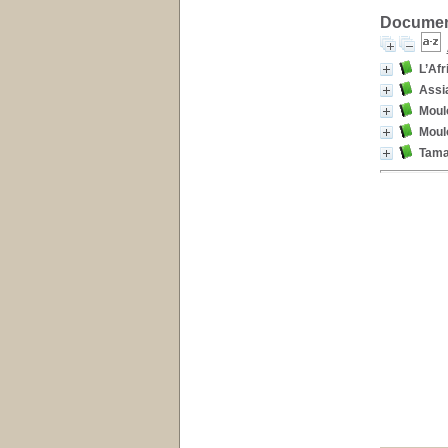
Document
L’Afr
Assi
Moul
Moul
Tamaz