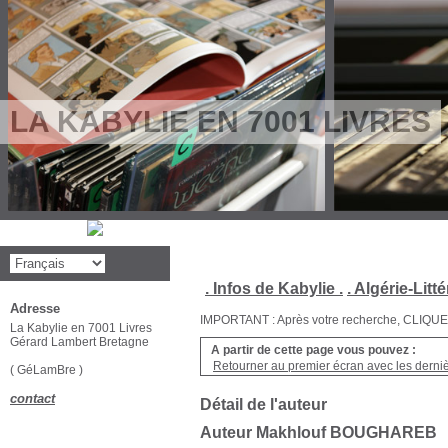
LA KABYLIE EN 7001 LIVRES
. Infos de Kabylie .
. Algérie-Litté
Adresse
IMPORTANT : Après votre recherche, CLIQUEZ su
La Kabylie en 7001 Livres
Gérard Lambert Bretagne
A partir de cette page vous pouvez :
Retourner au premier écran avec les dernièr
( GéLamBre )
contact
Détail de l'auteur
Auteur Makhlouf BOUGHAREB