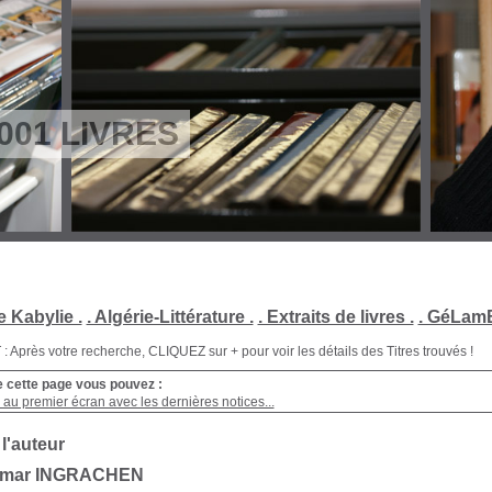
001 LIVRES
e Kabylie .
. Algérie-Littérature .
. Extraits de livres .
. GéLamB
Après votre recherche, CLIQUEZ sur + pour voir les détails des Titres trouvés !
e cette page vous pouvez :
au premier écran avec les dernières notices...
 l'auteur
Amar INGRACHEN