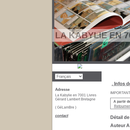
LA KABYLIE EN 7
. Infos d
Adresse
IMPORTANT : 
La Kabylie en 7001 Livres
Gérard Lambert Bretagne
A partir d
Retourner 
( GéLamBre )
contact
Détail de
Auteur 