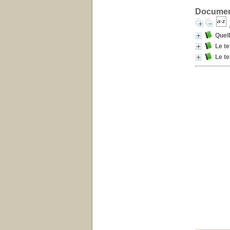
Document
Quell
Le t
Le t