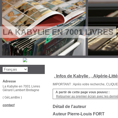
LA KABYLIE EN 7001 LIVRES
. Infos de Kabylie .
. Algérie-Litté
Adresse
IMPORTANT : Après votre recherche, CLIQUEZ su
La Kabylie en 7001 Livres
Gérard Lambert Bretagne
A partir de cette page vous pouvez :
Retourner au premier écran avec les dernièr
( GéLamBre )
contact
Détail de l'auteur
Auteur Pierre-Louis FORT