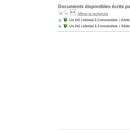
Documents disponibles écrits pa
Affiner la recherche
Un été colonial à Constantine.
/ Abde
Un été colonial à Constantine.
/ Abde