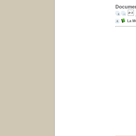
Document
La M