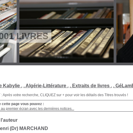
001 LIVRES
e Kabylie .
. Algérie-Littérature .
. Extraits de livres .
. GéLamB
Après votre recherche, CLIQUEZ sur + pour voir les détails des Titres trouvés !
e cette page vous pouvez :
au premier écran avec les dernières notices...
 l'auteur
Henri (Dr) MARCHAND