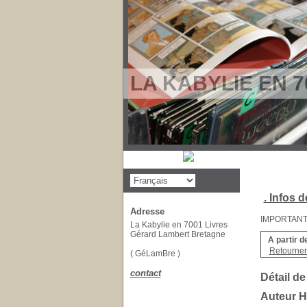
LA KABYLIE EN 7
. Infos d
Adresse
IMPORTANT : 
La Kabylie en 7001 Livres
Gérard Lambert Bretagne
A partir d
Retourner 
( GéLamBre )
contact
Détail de
Auteur 