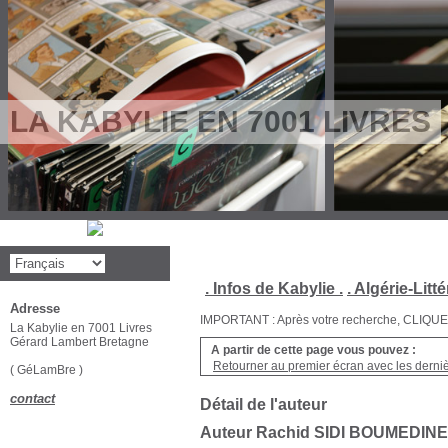
LA KABYLIE EN 7001 LIVRES
. Infos de Kabylie .
. Algérie-Litté
Adresse
IMPORTANT : Après votre recherche, CLIQUEZ su
La Kabylie en 7001 Livres
Gérard Lambert Bretagne
A partir de cette page vous pouvez :
Retourner au premier écran avec les dernièr
( GéLamBre )
contact
Détail de l'auteur
Auteur Rachid SIDI BOUMEDINE