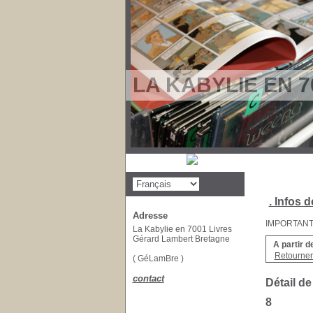
LA KABYLIE EN 7
. Infos d
Adresse
IMPORTANT : 
La Kabylie en 7001 Livres
Gérard Lambert Bretagne
A partir d
Retourner 
( GéLamBre )
contact
Détail de
8