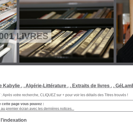
001 LIVRES
e Kabylie .
. Algérie-Littérature .
. Extraits de livres .
. GéLamB
Après votre recherche, CLIQUEZ sur + pour voir les détails des Titres trouvés !
e cette page vous pouvez :
au premier écran avec les dernières notices...
 l'indexation