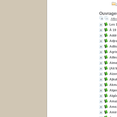
Ouvrages
Affi
Les 
À 19
Addr
Adjra
Adlis
Agris
Aille
Aime
(Aït 
Aïzer
Ajku
Akma
Alger
Algé
Amalo
Amezr
Amiro