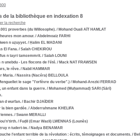
800
 de la bibliothèque en indexation 8
ner la recherche
1001 proverbes (du Willosophe).
/ Mohand Ouali AÏT HAMLAT
 heures mon amour.
/ Abdelmoaiz FARHI
iwen n uẓuyyet.
/ Ḥalim EL MADANI
s El Fana.
/ Salah CHEKIROU
fus n tayri tamɛemmrit.
/ Salah LOUNI
 n unebdu - Les flocons de l'été.
/ Mack NAT FRAWSEN
urs, le rêve.
/ Nabil HAMMAR
r Maria.
/ Nassira (Nacéra) BELLOULA
Menguellet le sage "l'orfèvre du verbe".)
/ Mohand-Arezki FERRAD
, un enfant dans la guerre.
/ Mohamed (Muḥammad) SARI (Sārī)
k.
n d wurfan.
/ Bachir DJAÏDER
 la bien gardée.
/ Abderrahmane KHELIFA
riennes.
/ Swann MERALLI
u'n'tirth.
/ Fuḍil (Ɛmar Waɛli) LWENNAS (Lounès)
uy n tudert-iw.
/ Nadya BENAMAR
uche l'enfant terrible de la révolution : écrits, témoignages et documents.
/ Be