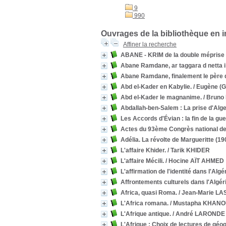
9
990
Ouvrages de la bibliothèque en 
Affiner la recherche
ABANE - KRIM de la double méprise 
Abane Ramdane, ar taggara d netta i
Abane Ramdane, finalement le père 
Abd el-Kader en Kabylie.
/ Eugène (
Abd el-Kader le magnanime.
/ Bruno
Abdallah-ben-Salem : La prise d'Alge
Les Accords d'Évian : la fin de la gue
Actes du 93ème Congrès national de
Adélia. La révolte de Margueritte (19
L'affaire Khider.
/ Tarik KHIDER
L'affaire Mécili.
/ Hocine AÏT AHMED
L'affirmation de l'identité dans l'Al
Affrontements culturels dans l'Algéri
Africa, quasi Roma.
/ Jean-Marie LA
L'Africa romana.
/ Mustapha KHANO
L'Afrique antique.
/ André LARONDE
L'Afrique : Choix de lectures de géo