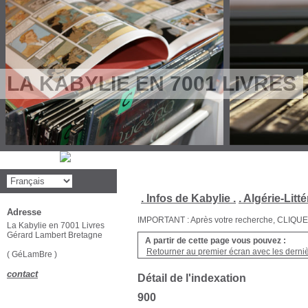
LA KABYLIE EN 7001 LIVRES
. Infos de Kabylie .
. Algérie-Litté
Adresse
IMPORTANT : Après votre recherche, CLIQUEZ su
La Kabylie en 7001 Livres
Gérard Lambert Bretagne
A partir de cette page vous pouvez :
Retourner au premier écran avec les dernièr
( GéLamBre )
contact
Détail de l'indexation
900