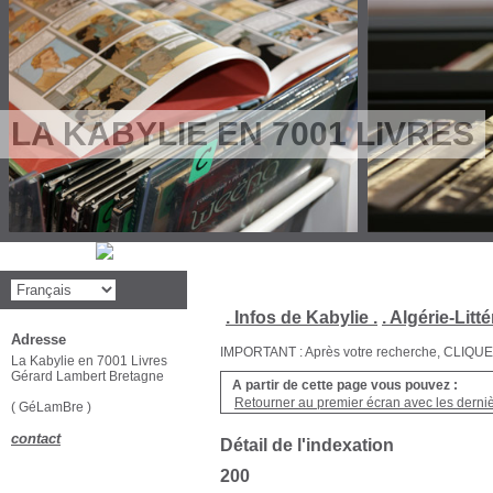
LA KABYLIE EN 7001 LIVRES
. Infos de Kabylie .
. Algérie-Litté
Adresse
IMPORTANT : Après votre recherche, CLIQUEZ su
La Kabylie en 7001 Livres
Gérard Lambert Bretagne
A partir de cette page vous pouvez :
Retourner au premier écran avec les dernièr
( GéLamBre )
contact
Détail de l'indexation
200