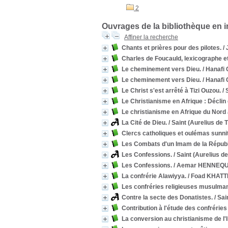
2
Ouvrages de la bibliothèque en 
Affiner la recherche
Chants et prières pour des pilotes.
/ 
Charles de Foucauld, lexicographe e
Le cheminement vers Dieu.
/ Hanaf
Le cheminement vers Dieu.
/ Hanaf
Le Christ s'est arrêté à Tizi Ouzou.
/ 
Le Christianisme en Afrique : Déclin 
Le christianisme en Afrique du Nord
La Cité de Dieu.
/ Saint (Aurelius de
Clercs catholiques et oulémas sunnit
Les Combats d'un Imam de la Républ
Les Confessions.
/ Saint (Aurelius 
Les Confessions.
/ Aemar HENNEQU
La confrérie Alawiyya.
/ Foad KHATT
Les confréries religieuses musulma
Contre la secte des Donatistes.
/ Sai
Contribution à l'étude des confrérie
La conversion au christianisme de l'