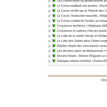
Les conversions au pentecôtisme pro
Le Coran expliqué aux jeunes.
/ Rac
Le Coran révélé par la Théorie des 
Le Coran. Traduction nouvelle.
/ Rég
Le Coran, traduit de l'arabe, accomp
Croyances berbères.
/ Stéphane GS
Croyances et valeurs chez les jeun
Le culte de la sainte Vierge en Afri
Le culte des Saints dans l'Islam mag
Dépôts rituels des sanctuaires rurau
Les derniers jours de Muhammad.
/ 
Devant l'Islam : Retour d'Egypte Le c
Dialogue islamo-chrétien.
/ Kamel DR
Ment