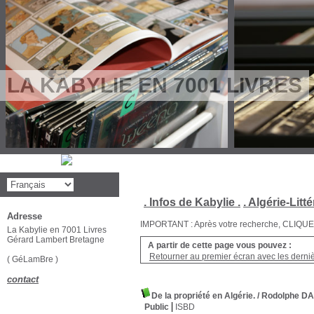
LA KABYLIE EN 7001 LIVRES
. Infos de Kabylie .
. Algérie-Litté
Adresse
IMPORTANT : Après votre recherche, CLIQUEZ su
La Kabylie en 7001 Livres
Gérard Lambert Bretagne
A partir de cette page vous pouvez :
Retourner au premier écran avec les dernièr
( GéLamBre )
contact
De la propriété en Algérie.
/ Rodolphe D
Public
ISBD