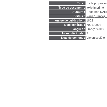
Titre :
De la propriété 
Type de document :
texte imprimé
Auteurs :
Rodolphe DAR
Editeur :
Paris (France) 
Année de publication :
1852
Note générale :
700110004
Langues :
Français (
fre
)
Index. décimale :
3
Note de contenu :
Vie en société