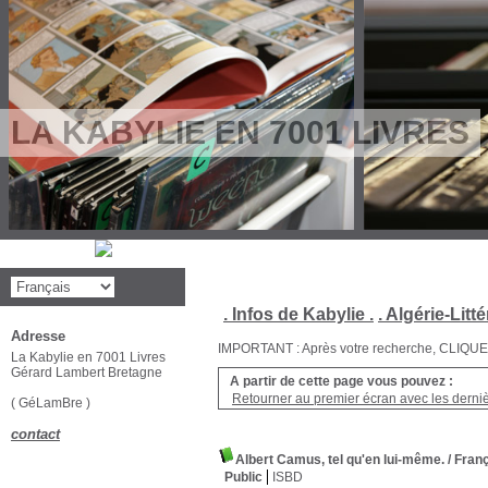
LA KABYLIE EN 7001 LIVRES
. Infos de Kabylie .
. Algérie-Litté
Adresse
IMPORTANT : Après votre recherche, CLIQUEZ su
La Kabylie en 7001 Livres
Gérard Lambert Bretagne
A partir de cette page vous pouvez :
Retourner au premier écran avec les dernièr
( GéLamBre )
contact
Albert Camus, tel qu'en lui-même.
/ Fran
Public
ISBD