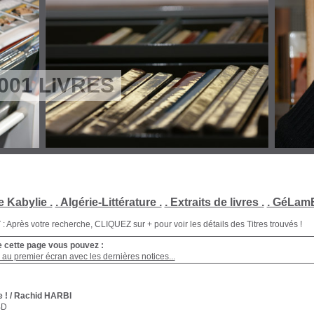
001 LIVRES
e Kabylie .
. Algérie-Littérature .
. Extraits de livres .
. GéLamB
Après votre recherche, CLIQUEZ sur + pour voir les détails des Titres trouvés !
e cette page vous pouvez :
au premier écran avec les dernières notices...
 !
/ Rachid HARBI
BD