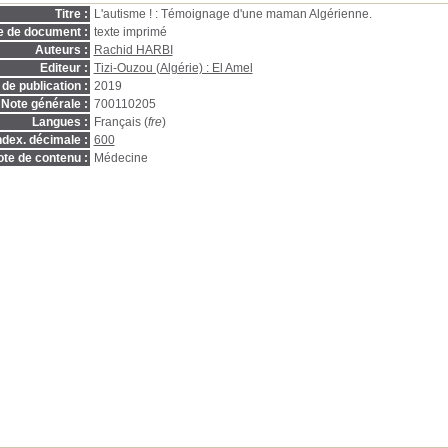
Titre :
L'autisme ! : Témoignage d'une maman Algérienne.
e de document :
texte imprimé
Auteurs :
Rachid HARBI
Editeur :
Tizi-Ouzou (Algérie) : El Amel
de publication :
2019
Note générale :
700110205
Langues :
Français (
fre
)
ndex. décimale :
600
te de contenu :
Médecine