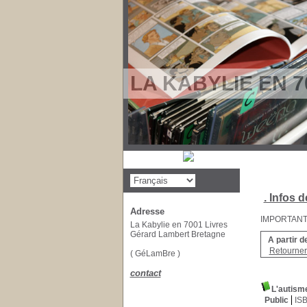
LA KABYLIE EN 7
. Infos d
Adresse
IMPORTANT : 
La Kabylie en 7001 Livres
Gérard Lambert Bretagne
A partir d
Retourner 
( GéLamBre )
contact
L'autisme
Public
IS