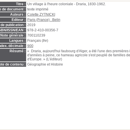
Titre :
Un village à l'heure coloniale - Draria, 1830-1962.
e de document :
texte imprimé
Auteurs :
Colette ZYTNICKI
Editeur :
Paris (France) : Belin
de publication :
2019
SBN/ISSN/EAN :
978-2-410-00356-7
Note générale :
700110239
Langues :
Français (
fre
)
ndex. décimale :
900
Résumé :
« Draria, aujourd'hui faubourg d'Alger, a été l'une des premières
d'années à peine, ce hameau agricole s'est peuplé de familles d
d'Europe. » (L’éditeur)
te de contenu :
Géographie et Histoire