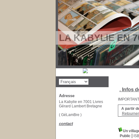
LA KABYLIE EN 7
. Infos d
Adresse
IMPORTANT : 
La Kabylie en 7001 Livres
Gérard Lambert Bretagne
A partir d
Retourner 
( GéLamBre )
contact
Un villag
Public
IS