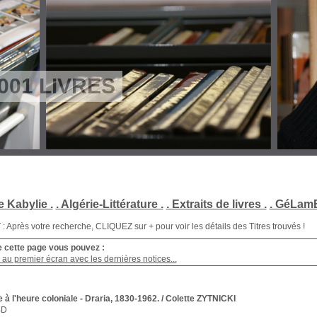
001 LIVRES
e Kabylie .
. Algérie-Littérature .
. Extraits de livres .
. GéLamB
Après votre recherche, CLIQUEZ sur + pour voir les détails des Titres trouvés !
e cette page vous pouvez :
au premier écran avec les dernières notices...
e à l'heure coloniale - Draria, 1830-1962.
/ Colette ZYTNICKI
BD