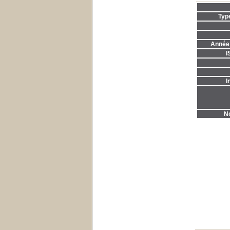
Typ
Année 
I
I
No