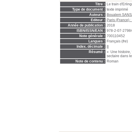
Titre :
Le train d'Erli
Type de document :
texte imprimé
Auteurs :
Boualem SANS
Editeur :
Paris (France) :
Année de publication :
2018
ISBN/ISSN/EAN :
978-2-07-2798
Note générale :
700110452
Langues :
Français (
fre
)
Index. décimale :
8
Résumé :
« Une histoire, 
sectaire dans le
Note de contenu :
Roman