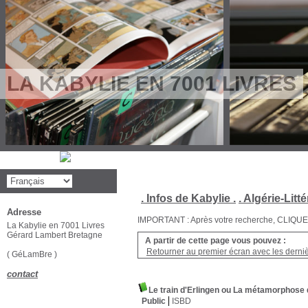
LA KABYLIE EN 7001 LIVRES
. Infos de Kabylie .
. Algérie-Litté
Adresse
IMPORTANT : Après votre recherche, CLIQUEZ su
La Kabylie en 7001 Livres
Gérard Lambert Bretagne
A partir de cette page vous pouvez :
Retourner au premier écran avec les dernièr
( GéLamBre )
contact
Le train d'Erlingen ou La métamorphose 
Public
ISBD