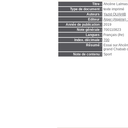
Titre :
Ahcène Lalmas,
Type de document :
texte imprimé
Auteurs :
Yazid OUAHIB
Editeur :
Alger (Algérie)
Année de publication :
2019
Note générale :
700110823
Langues :
Français (
fre
)
Index. décimale :
700
Résumé :
Essai sur Ahcèn
grand Chabab de
Note de contenu :
Sport