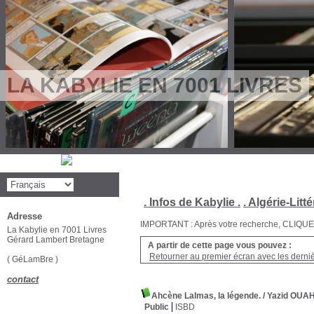
LA KABYLIE EN 7001 LIVRES
. Infos de Kabylie .
. Algérie-Litté
Adresse
IMPORTANT : Après votre recherche, CLIQUEZ su
La Kabylie en 7001 Livres
Gérard Lambert Bretagne
A partir de cette page vous pouvez :
Retourner au premier écran avec les dernièr
( GéLamBre )
contact
Ahcène Lalmas, la légende.
/ Yazid OUA
Public
ISBD