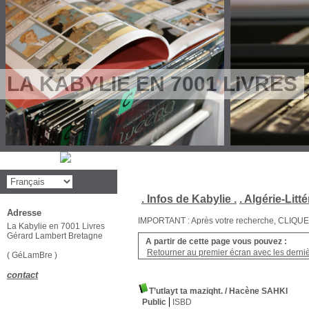
LA KABYLIE EN 7001 LIVRES
. Infos de Kabylie .
. Algérie-Litté
Adresse
IMPORTANT : Après votre recherche, CLIQUEZ su
La Kabylie en 7001 Livres
Gérard Lambert Bretagne
A partir de cette page vous pouvez :
Retourner au premier écran avec les dernièr
( GéLamBre )
contact
T’utlayt ta maziqht.
/ Hacène SAHKI
Public
ISBD