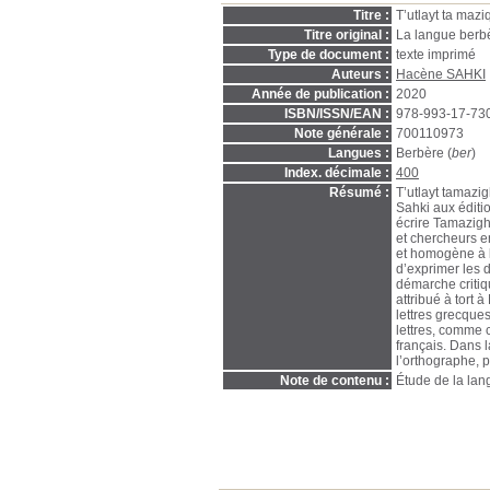
Titre :
T’utlayt ta maziq
Titre original :
La langue berbè
Type de document :
texte imprimé
Auteurs :
Hacène SAHKI
Année de publication :
2020
ISBN/ISSN/EAN :
978-993-17-73
Note générale :
700110973
Langues :
Berbère (
ber
)
Index. décimale :
400
Résumé :
T’utlayt tamazig
Sahki aux éditi
écrire Tamazigh
et chercheurs e
et homogène à l
d’exprimer les 
démarche critiqu
attribué à tort
lettres grecque
lettres, comme c
français. Dans l
l’orthographe, 
Note de contenu :
Étude de la lan