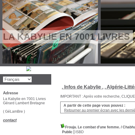
LA KABYLIE EN 7001 LIVRES
. Infos de Kabylie .
. Algérie-Litté
Adresse
IMPORTANT : Après votre recherche, CLIQUEZ su
La Kabylie en 7001 Livres
Gérard Lambert Bretagne
A partir de cette page vous pouvez :
Retourner au premier écran avec les dernièr
( GéLamBre )
contact
Frouja. Le combat d'une femme.
/ Chab
Public
ISBD