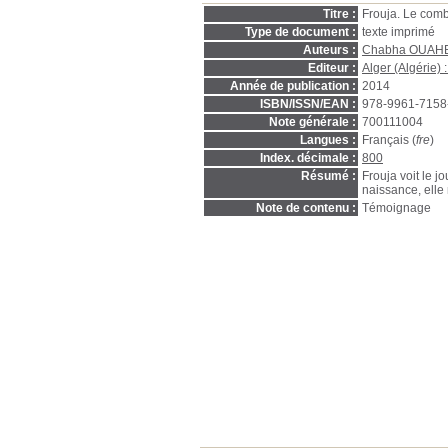
Titre :
Frouja. Le com
Type de document :
texte imprimé
Auteurs :
Chabha OUAH
Editeur :
Alger (Algérie) 
Année de publication :
2014
ISBN/ISSN/EAN :
978-9961-7158
Note générale :
700111004
Langues :
Français (
fre
)
Index. décimale :
800
Résumé :
Frouja voit le 
naissance, elle
Note de contenu :
Témoignage