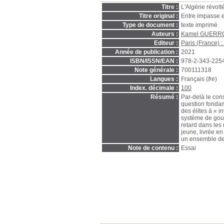
Titre :
L'Algérie révolt
Titre original :
Entre impasse 
Type de document :
texte imprimé
Auteurs :
Kamel GUERR
Editeur :
Paris (France) 
Année de publication :
2021
ISBN/ISSN/EAN :
978-2-343-225
Note générale :
700111318
Langues :
Français (
fre
)
Index. décimale :
100
Résumé :
Par-delà le con
question fondam
des élites à « i
système de gou
retard dans les 
jeune, livrée e
un ensemble de 
Note de contenu :
Essai