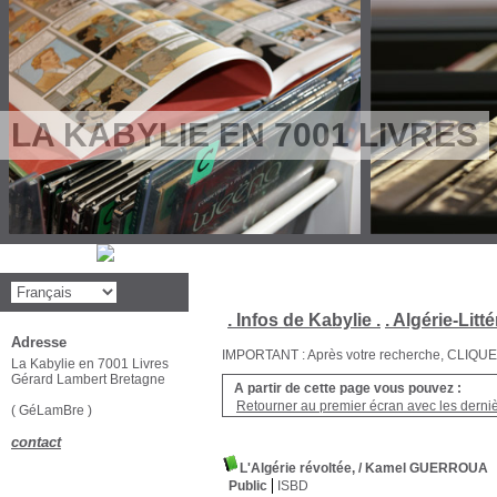
LA KABYLIE EN 7001 LIVRES
. Infos de Kabylie .
. Algérie-Litté
Adresse
IMPORTANT : Après votre recherche, CLIQUEZ su
La Kabylie en 7001 Livres
Gérard Lambert Bretagne
A partir de cette page vous pouvez :
Retourner au premier écran avec les dernièr
( GéLamBre )
contact
L'Algérie révoltée,
/ Kamel GUERROUA
Public
ISBD