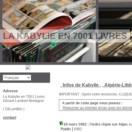
LA KABYLIE EN 7001 LIVRES
. Infos de Kabylie .
. Algérie-Litté
Adresse
IMPORTANT : Après votre recherche, CLIQUEZ su
La Kabylie en 7001 Livres
Gérard Lambert Bretagne
A partir de cette page vous pouvez :
Retourner au premier écran avec les dernièr
( GéLamBre )
contact
26 mars 1962 : l'ordre règne sur Alger, c
Public
ISBD