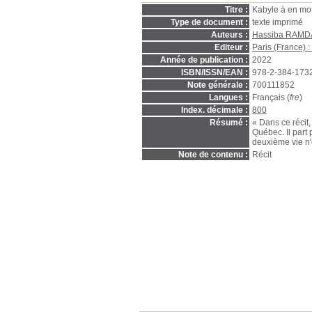
Titre :
Kabyle à en mou
Type de document :
texte imprimé
Auteurs :
Hassiba RAMD
Editeur :
Paris (France) 
Année de publication :
2022
ISBN/ISSN/EAN :
978-2-384-173
Note générale :
700111852
Langues :
Français (
fre
)
Index. décimale :
800
Résumé :
« Dans ce récit
Québec. Il part
deuxième vie n'e
Note de contenu :
Récit