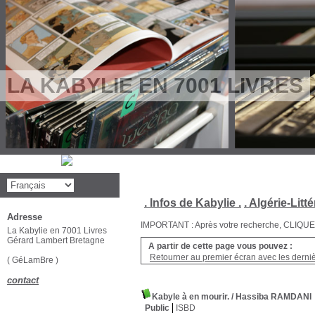
LA KABYLIE EN 7001 LIVRES
. Infos de Kabylie .
. Algérie-Litté
Adresse
IMPORTANT : Après votre recherche, CLIQUEZ su
La Kabylie en 7001 Livres
Gérard Lambert Bretagne
A partir de cette page vous pouvez :
Retourner au premier écran avec les dernièr
( GéLamBre )
contact
Kabyle à en mourir.
/ Hassiba RAMDANI
Public
ISBD