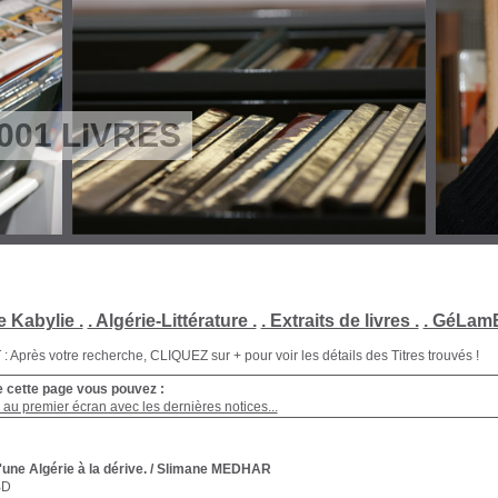
001 LIVRES
e Kabylie .
. Algérie-Littérature .
. Extraits de livres .
. GéLamB
Après votre recherche, CLIQUEZ sur + pour voir les détails des Titres trouvés !
e cette page vous pouvez :
au premier écran avec les dernières notices...
une Algérie à la dérive.
/ Slimane MEDHAR
BD