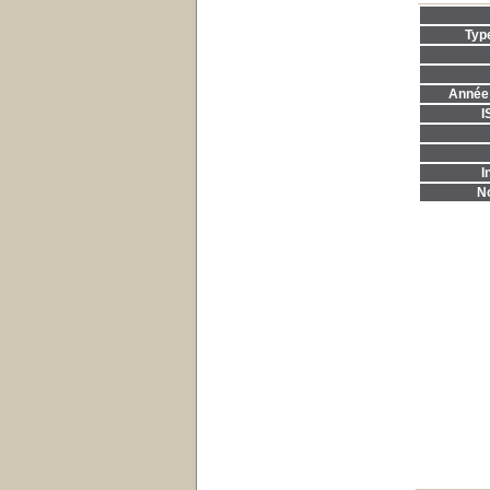
Typ
Année 
I
I
No