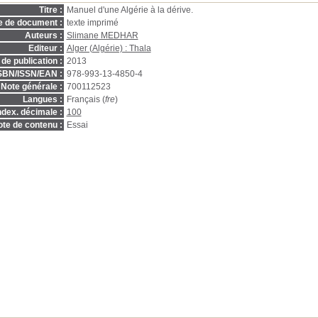
Titre :
Manuel d'une Algérie à la dérive.
e de document :
texte imprimé
Auteurs :
Slimane MEDHAR
Editeur :
Alger (Algérie) : Thala
de publication :
2013
SBN/ISSN/EAN :
978-993-13-4850-4
Note générale :
700112523
Langues :
Français (
fre
)
ndex. décimale :
100
te de contenu :
Essai