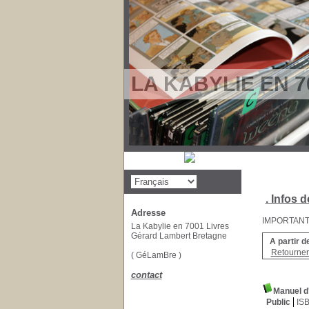
LA KABYLIE EN 7
. Infos d
Adresse
IMPORTANT : 
La Kabylie en 7001 Livres
Gérard Lambert Bretagne
A partir d
Retourner 
( GéLamBre )
contact
Manuel d'
Public
IS