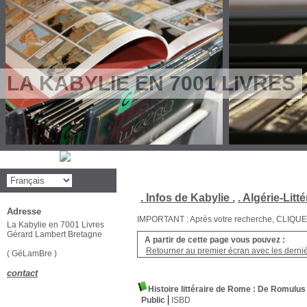
LA KABYLIE EN 7001 LIVRES
. Infos de Kabylie .
. Algérie-Litté
Adresse
IMPORTANT : Après votre recherche, CLIQUEZ su
La Kabylie en 7001 Livres
Gérard Lambert Bretagne
A partir de cette page vous pouvez :
Retourner au premier écran avec les dernièr
( GéLamBre )
contact
Histoire littéraire de Rome : De Romulus
Public
ISBD