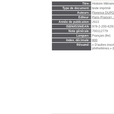
Titre :
Histoire littér
Type de document :
texte imprimé
Auteurs :
Florence DUP
Editeur :
Paris (France) 
Année de publication :
2022
ISBN/ISSN/EAN :
978-2-200-629
Note générale :
700112779
Langues :
Français (
fre
)
Index. décimale :
800
Résumé :
« D'autres insc
philhellènes.» (