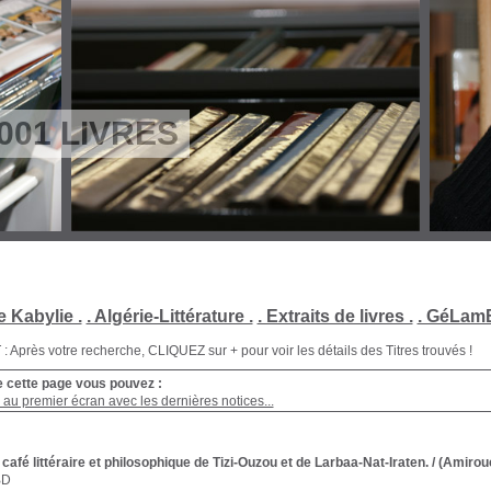
001 LIVRES
e Kabylie .
. Algérie-Littérature .
. Extraits de livres .
. GéLamB
Après votre recherche, CLIQUEZ sur + pour voir les détails des Titres trouvés !
e cette page vous pouvez :
au premier écran avec les dernières notices...
café littéraire et philosophique de Tizi-Ouzou et de Larbaa-Nat-Iraten.
/ (Amirouc
BD