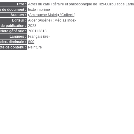
Titre :
Actes du café littéraire et philosophique de Tizi-Ouzou et de Larb
e de document :
texte imprimé
Auteurs :
(Amirouche Malek) *Collectif
Editeur :
Alger (Algérie) : Médias Index
de publication :
2023
Note générale :
700112813
Langues :
Français (
fre
)
ndex. décimale :
800
te de contenu :
Peinture