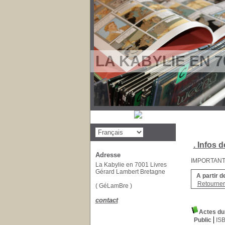
LA KABYLIE EN 7
. Infos d
Adresse
IMPORTANT : 
La Kabylie en 7001 Livres
Gérard Lambert Bretagne
A partir d
Retourner 
( GéLamBre )
contact
Actes du 
Public
IS