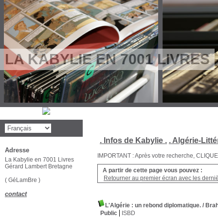
LA KABYLIE EN 7001 LIVRES
. Infos de Kabylie .
. Algérie-Litté
Adresse
IMPORTANT : Après votre recherche, CLIQUEZ su
La Kabylie en 7001 Livres
Gérard Lambert Bretagne
A partir de cette page vous pouvez :
Retourner au premier écran avec les dernièr
( GéLamBre )
contact
L'Algérie : un rebond diplomatique.
/ Br
Public
ISBD