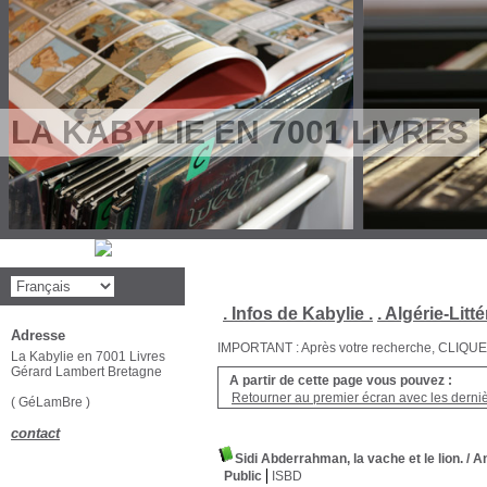
LA KABYLIE EN 7001 LIVRES
. Infos de Kabylie .
. Algérie-Litté
Adresse
IMPORTANT : Après votre recherche, CLIQUEZ su
La Kabylie en 7001 Livres
Gérard Lambert Bretagne
A partir de cette page vous pouvez :
Retourner au premier écran avec les dernièr
( GéLamBre )
contact
Sidi Abderrahman, la vache et le lion.
/ A
Public
ISBD