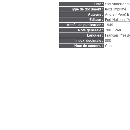
Titre :
Sidi Abderrahman
Type de document :
texte imprimé
Auteurs :
André, (Père)
Editeur :
Fort-National (A
Année de publication :
1949
Note générale :
70011268
Langues :
Français (
fre
) B
Index. décimale :
800
Note de contenu :
Contes