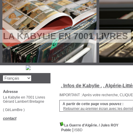
LA KABYLIE EN 7001 LIVRES
. Infos de Kabylie .
. Algérie-Litté
Adresse
IMPORTANT : Après votre recherche, CLIQUEZ su
La Kabylie en 7001 Livres
Gérard Lambert Bretagne
A partir de cette page vous pouvez :
Retourner au premier écran avec les dernièr
( GéLamBre )
contact
La Guerre d'Algérie.
/ Jules ROY
Public
ISBD