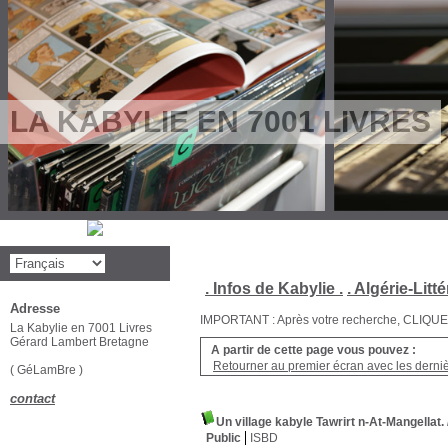
LA KABYLIE EN 7001 LIVRES
. Infos de Kabylie .
. Algérie-Litté
Adresse
IMPORTANT : Après votre recherche, CLIQUEZ su
La Kabylie en 7001 Livres
Gérard Lambert Bretagne
A partir de cette page vous pouvez :
Retourner au premier écran avec les dernièr
( GéLamBre )
contact
Un village kabyle Tawrirt n-At-Mangellat.
Public
ISBD