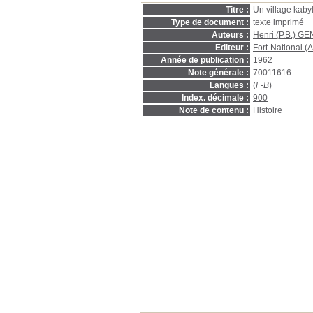
Titre :
Un village kabyl
Type de document :
texte imprimé
Auteurs :
Henri (P.B.) G
Editeur :
Fort-National (A
Année de publication :
1962
Note générale :
70011616
Langues :
(
F-B
)
Index. décimale :
900
Note de contenu :
Histoire