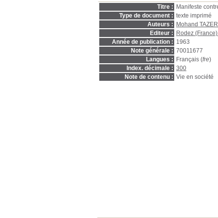
Titre :
Manifeste contr
Type de document :
texte imprimé
Auteurs :
Mohand TAZE
Editeur :
Rodez (France) 
Année de publication :
1963
Note générale :
70011677
Langues :
Français (
fre
)
Index. décimale :
300
Note de contenu :
Vie en société