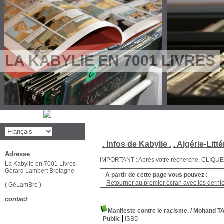
LA KABYLIE EN 7001 LIVRES
. Infos de Kabylie .
. Algérie-Litté
Adresse
IMPORTANT : Après votre recherche, CLIQUEZ su
La Kabylie en 7001 Livres
Gérard Lambert Bretagne
A partir de cette page vous pouvez :
Retourner au premier écran avec les dernièr
( GéLamBre )
contact
Manifeste contre le racisme.
/ Mohand 
Public
ISBD