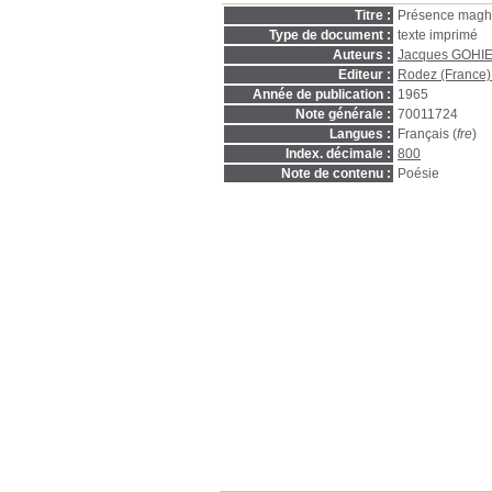
Titre :
Présence magh
Type de document :
texte imprimé
Auteurs :
Jacques GOHI
Editeur :
Rodez (France) 
Année de publication :
1965
Note générale :
70011724
Langues :
Français (
fre
)
Index. décimale :
800
Note de contenu :
Poésie