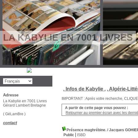
LA KABYLIE EN 7001 LIVRES
. Infos de Kabylie .
. Algérie-Litté
Adresse
IMPORTANT : Après votre recherche, CLIQUEZ su
La Kabylie en 7001 Livres
Gérard Lambert Bretagne
A partir de cette page vous pouvez :
Retourner au premier écran avec les dernièr
( GéLamBre )
contact
Présence maghrébine.
/ Jacques GOHIE
Public
ISBD