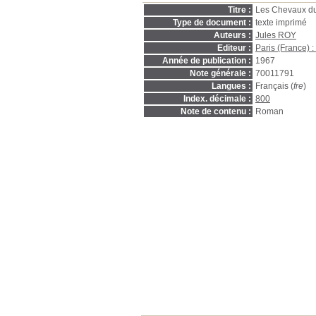
Titre :
Les Chevaux du 
Type de document :
texte imprimé
Auteurs :
Jules ROY
Editeur :
Paris (France) :
Année de publication :
1967
Note générale :
70011791
Langues :
Français (
fre
)
Index. décimale :
800
Note de contenu :
Roman