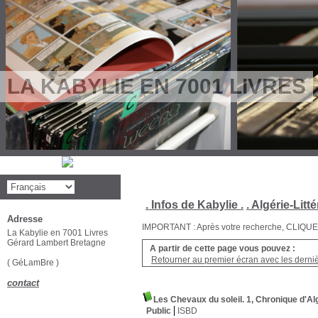
LA KABYLIE EN 7001 LIVRES
. Infos de Kabylie .
. Algérie-Litté
Adresse
IMPORTANT : Après votre recherche, CLIQUEZ su
La Kabylie en 7001 Livres
Gérard Lambert Bretagne
A partir de cette page vous pouvez :
Retourner au premier écran avec les dernièr
( GéLamBre )
contact
Les Chevaux du soleil. 1, Chronique d'Al
Public
ISBD