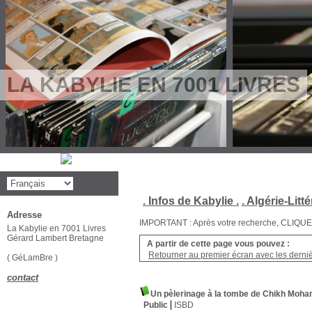
LA KABYLIE EN 7001 LIVRES
. Infos de Kabylie .
. Algérie-Litté
Adresse
IMPORTANT : Après votre recherche, CLIQUEZ su
La Kabylie en 7001 Livres
Gérard Lambert Bretagne
A partir de cette page vous pouvez :
Retourner au premier écran avec les dernièr
( GéLamBre )
contact
Un pèlerinage à la tombe de Chikh Moha
Public
ISBD