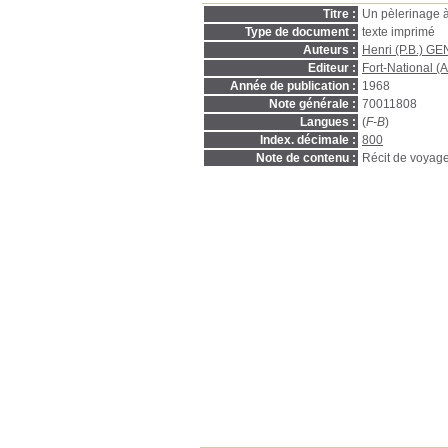
Titre :
Un pèlerinage 
Type de document :
texte imprimé
Auteurs :
Henri (P.B.) G
Editeur :
Fort-National (A
Année de publication :
1968
Note générale :
70011808
Langues :
(
F-B
)
Index. décimale :
800
Note de contenu :
Récit de voyag