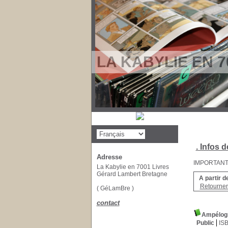
LA KABYLIE EN 7
. Infos d
Adresse
IMPORTANT : 
La Kabylie en 7001 Livres
Gérard Lambert Bretagne
A partir d
Retourner 
( GéLamBre )
contact
Ampélogra
Public
IS