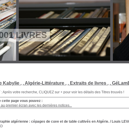
001 LIVRES
e Kabylie .
. Algérie-Littérature .
. Extraits de livres .
. GéLamB
Après votre recherche, CLIQUEZ sur + pour voir les détails des Titres trouvés !
e cette page vous pouvez :
au premier écran avec les dernières notices...
phie algérienne : cépages de cuve et de table cultivés en Algérie.
/ Louis LE
BD