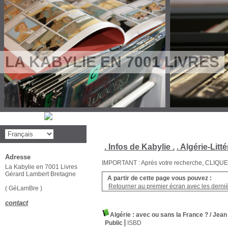
LA KABYLIE EN 7001 LIVRES
. Infos de Kabylie .
. Algérie-Litté
Adresse
IMPORTANT : Après votre recherche, CLIQUEZ su
La Kabylie en 7001 Livres
Gérard Lambert Bretagne
A partir de cette page vous pouvez :
Retourner au premier écran avec les dernièr
( GéLamBre )
contact
Algérie : avec ou sans la France ?
/ Jea
Public
ISBD