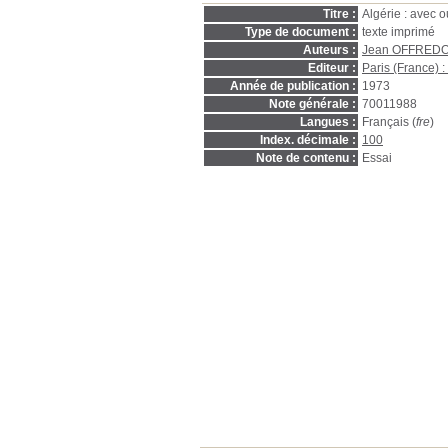
Titre :
Algérie : avec o
Type de document :
texte imprimé
Auteurs :
Jean OFFRED
Editeur :
Paris (France) :
Année de publication :
1973
Note générale :
70011988
Langues :
Français (
fre
)
Index. décimale :
100
Note de contenu :
Essai