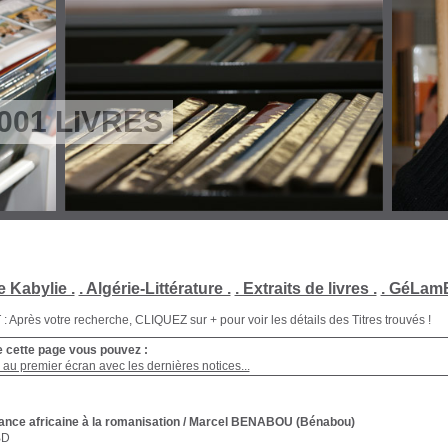
001 LIVRES
e Kabylie .
. Algérie-Littérature .
. Extraits de livres .
. GéLamB
Après votre recherche, CLIQUEZ sur + pour voir les détails des Titres trouvés !
e cette page vous pouvez :
au premier écran avec les dernières notices...
ance africaine à la romanisation
/ Marcel BENABOU (Bénabou)
BD