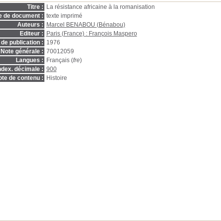
Titre :
La résistance africaine à la romanisation
e de document :
texte imprimé
Auteurs :
Marcel BENABOU (Bénabou)
Editeur :
Paris (France) : François Maspero
de publication :
1976
Note générale :
70012059
Langues :
Français (
fre
)
ndex. décimale :
900
te de contenu :
Histoire