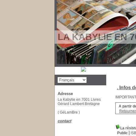
LA KABYLIE EN 7
. Infos d
Adresse
IMPORTANT : 
La Kabylie en 7001 Livres
Gérard Lambert Bretagne
A partir d
Retourner 
( GéLamBre )
contact
La résist
Public
IS