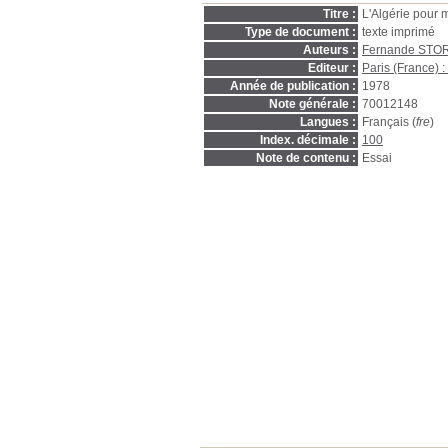
Titre :
L'Algérie pour m
Type de document :
texte imprimé
Auteurs :
Fernande STO
Editeur :
Paris (France) :
Année de publication :
1978
Note générale :
70012148
Langues :
Français (
fre
)
Index. décimale :
100
Note de contenu :
Essai