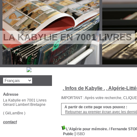
LA KABYLIE EN 7001 LIVRES
. Infos de Kabylie .
. Algérie-Litté
Adresse
IMPORTANT : Après votre recherche, CLIQUEZ su
La Kabylie en 7001 Livres
Gérard Lambert Bretagne
A partir de cette page vous pouvez :
Retourner au premier écran avec les dernièr
( GéLamBre )
contact
L'Algérie pour mémoire.
/ Fernande STO
Public
ISBD