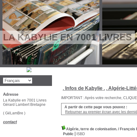
LA KABYLIE EN 7001 LIVRES
. Infos de Kabylie .
. Algérie-Litté
Adresse
IMPORTANT : Après votre recherche, CLIQUEZ su
La Kabylie en 7001 Livres
Gérard Lambert Bretagne
A partir de cette page vous pouvez :
Retourner au premier écran avec les dernièr
( GéLamBre )
contact
Algérie, terre de colonisation.
/ Françoi
Public
ISBD