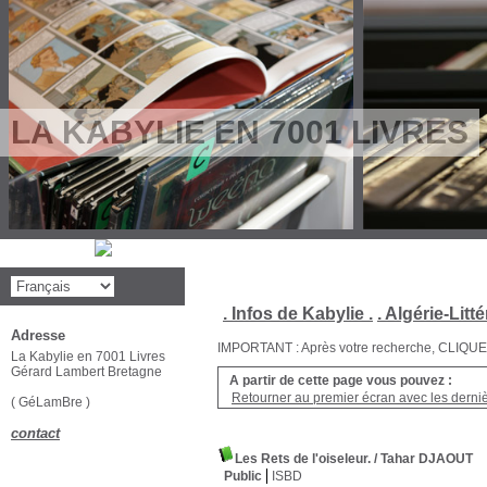
LA KABYLIE EN 7001 LIVRES
. Infos de Kabylie .
. Algérie-Litté
Adresse
IMPORTANT : Après votre recherche, CLIQUEZ su
La Kabylie en 7001 Livres
Gérard Lambert Bretagne
A partir de cette page vous pouvez :
Retourner au premier écran avec les dernièr
( GéLamBre )
contact
Les Rets de l'oiseleur.
/ Tahar DJAOUT
Public
ISBD