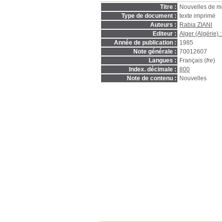
Titre :
Nouvelles de mo
Type de document :
texte imprimé
Auteurs :
Rabia ZIANI
Editeur :
Alger (Algérie)
Année de publication :
1985
Note générale :
70012607
Langues :
Français (
fre
)
Index. décimale :
800
Note de contenu :
Nouvelles