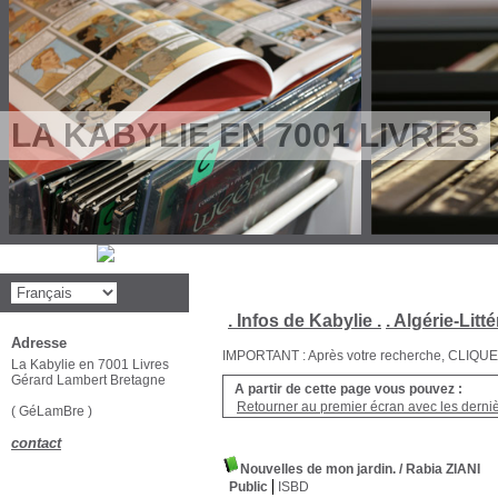
LA KABYLIE EN 7001 LIVRES
. Infos de Kabylie .
. Algérie-Litté
Adresse
IMPORTANT : Après votre recherche, CLIQUEZ su
La Kabylie en 7001 Livres
Gérard Lambert Bretagne
A partir de cette page vous pouvez :
Retourner au premier écran avec les dernièr
( GéLamBre )
contact
Nouvelles de mon jardin.
/ Rabia ZIANI
Public
ISBD