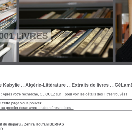
001 LIVRES
e Kabylie .
. Algérie-Littérature .
. Extraits de livres .
. GéLamB
Après votre recherche, CLIQUEZ sur + pour voir les détails des Titres trouvés !
e cette page vous pouvez :
au premier écran avec les dernières notices...
it du disparu.
/ Zehira Houfani BERFAS
BD