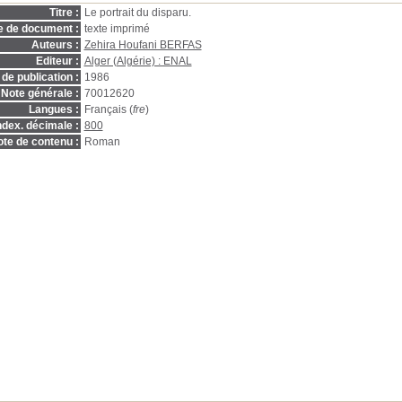
Titre :
Le portrait du disparu.
e de document :
texte imprimé
Auteurs :
Zehira Houfani BERFAS
Editeur :
Alger (Algérie) : ENAL
de publication :
1986
Note générale :
70012620
Langues :
Français (
fre
)
ndex. décimale :
800
te de contenu :
Roman