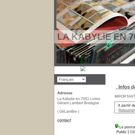
LA KABYLIE EN 7
. Infos d
Adresse
IMPORTANT : 
La Kabylie en 7001 Livres
Gérard Lambert Bretagne
A partir d
Retourner 
( GéLamBre )
contact
Le portra
Public
IS